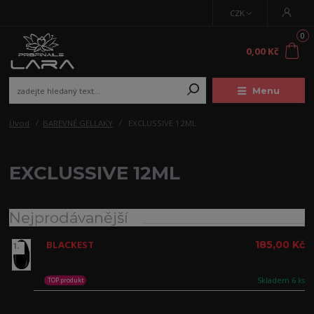
CZK
0
0,00 Kč
Menu
Úvod
BAREVNÉ GELLAKY
EXCLUSSIVE 12ML
EXCLUSSIVE 12ML
Nejprodávanější
BLACKEST
185,00 Kč
1.
Skladem 6 ks
TOP produkt