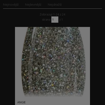
Nejnovější
Nejlevnější
Nejdražší
Zobrazuji 1-24 z 24
strana
z 1
ANGIE