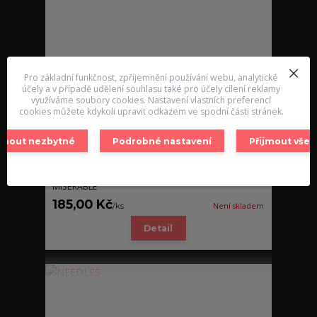
Pro základní funkčnost, zpříjemnění používání webu, analytické
účely a v případě udělení souhlasu také pro účely cílení reklamy
využíváme soubory cookies. Nastavení vlastních preferencí
cookies můžete kdykoli upravit odkazem ve spodní části stránek.
ijmout nezbytné
Podrobné nastavení
Přijmout vše
MISERABLE
185,00 Kč
/
ks
Není skladem
Detail