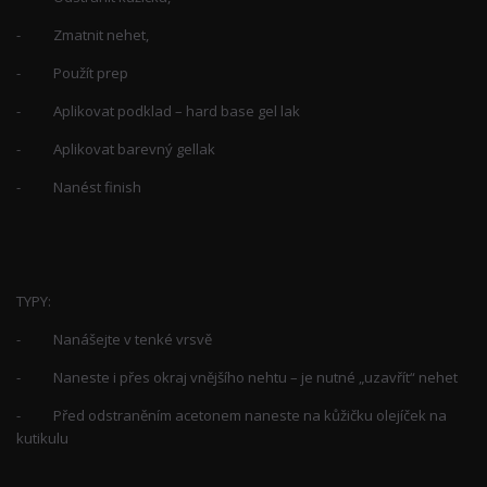
- Zmatnit nehet,
- Použít prep
- Aplikovat podklad – hard base gel lak
- Aplikovat barevný gellak
- Nanést finish
TYPY:
- Nanášejte v tenké vrsvě
- Naneste i přes okraj vnějšího nehtu – je nutné „uzavřít“ nehet
- Před odstraněním acetonem naneste na kůžičku olejíček na
kutikulu