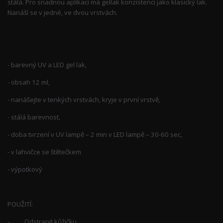
stálá. Pro snadnou aplikaci má gellak konzistenci jako klasický lak.
Nanáší se v jedné, ve dvou vrstvách.
- barevný UV a LED gel lak,
- obsah 12 ml,
- nanášejte v tenkých vrstvách, kryje v první vrstvě,
- stálá barevnost,
- doba tvrzení v UV lampě – 2 min v LED lampě – 30-60 sec,
- v lahvičce se štětečkem
- výpotkový
POUŽITÍ:
- Odstranit kůžičku,