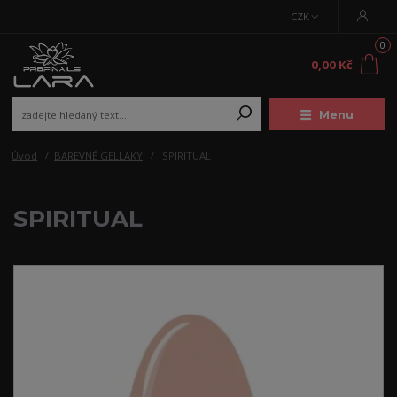
CZK
0
0,00 Kč
Menu
Úvod
BAREVNÉ GELLAKY
SPIRITUAL
SPIRITUAL