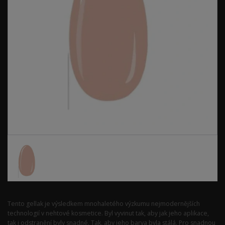
Tento gellak je výsledkem mnohaletého výzkumu nejmodernějších
technologií v nehtové kosmetice. Byl vyvinut tak, aby jak jeho aplikace,
tak i odstranění byly snadné. Tak, aby jeho barva byla stálá. Pro snadnou