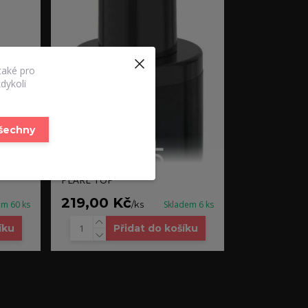
také pro
dykoli
všechny
PEARL TOP
219,00 Kč
em 60 ks
/
ks
Skladem 6 ks
íku
Přidat do košíku