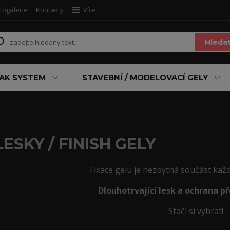
togalerie
Kontakty
Více
Hleda
AK SYSTEM
STAVEBNÍ / MODELOVACÍ GELY
LESKY / FINISH GELY
Fixace gelu je nezbytná součást kaž
Dlouhotrvající lesk a ochrana p
Stačí si vybrat!