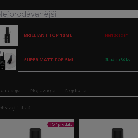
Nejprodávanější
.
BRILLIANT TOP 10ML
Není skladem
2.
SUPER MATT TOP 5ML
Skladem 30 ks
ejnovější
Nejlevnější
Nejdražší
obrazuji 1-4 z 4
TOP produkt