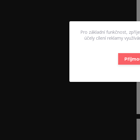
Pro základní funkčnost, zpříj
účely cílení reklamy využív
Přijmo