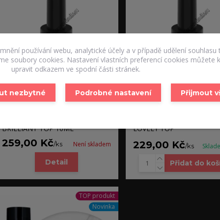
emnění používání webu, analytické účely a v případě udělení souhlasu 
áme soubory cookies. Nastavení vlastních preferencí cookies můžete k
upravit odkazem ve spodní části stránek.
ut nezbytné
Podrobné nastavení
Přijmout 
BRILLIANT TOP 10ML
LOVELY TOP
259,00 Kč
229,00 Kč
/
ks
Není skladem
/
ks
Sklad
Detail
Přidat do koš
TOP produkt
Novinka