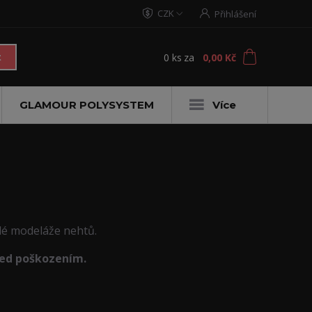
CZK
Přihlášení
0
ks
za
0,00 Kč
t
GLAMOUR POLYSYSTEM
Více
dé modeláže nehtů.
řed poškozením.