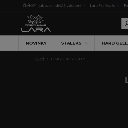
ČLÁNKY - jak na modeláž, zdobení
Lara Profinails
Fo
NOVINKY
STALEKS
HARD GELL
Úvod
LESKY / FINISH GELY