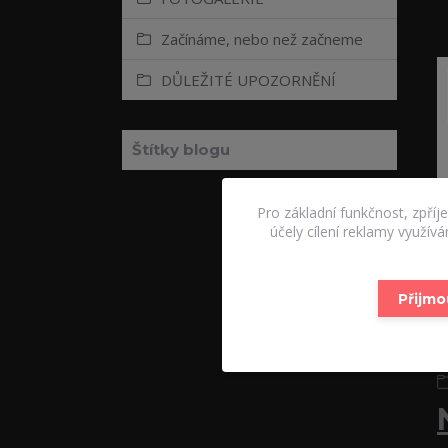
Začínáme, nebo než začneme
DŮLEŽITÉ UPOZORNĚNÍ
Štítky blogu
Pro základní funkčnost, zpříj
účely cílení reklamy využív
Přijmo