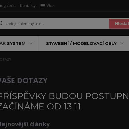
togalerie
Kontakty
Více
Hleda
AK SYSTEM
STAVEBNÍ / MODELOVACÍ GELY
DOTAZY
VAŠE DOTAZY
PŘÍSPĚVKY BUDOU POSTUPNĚ
ZAČÍNÁME OD 13.11.
ejnovější články