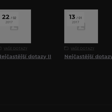
22
13
02
01
2017
2017
VAŠE DOTAZY
VAŠE DOTAZY
ejčastější dotazy II
Nejčastější dotazy