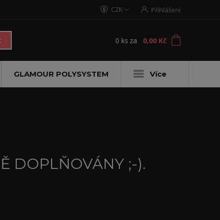
CZK
Přihlášení
0
ks
za
0,00 Kč
t
GLAMOUR POLYSYSTEM
Více
 DOPLŇOVÁNY ;-).