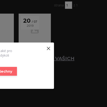
strana
z 1
20
07
2019
také pro
VAŠE DOTAZY
dykoli
DALŠÍCH PÁR VAŠICH
DOTAZŮ :)
všechny