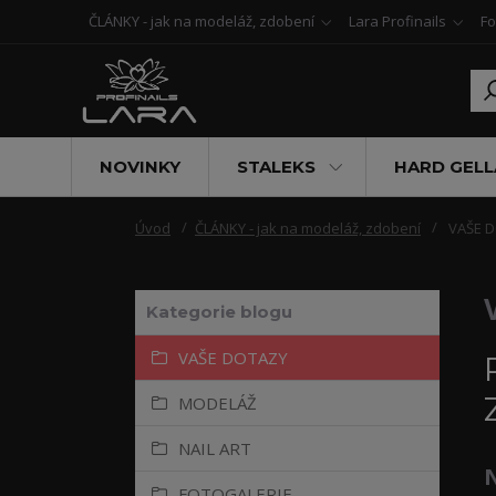
ČLÁNKY - jak na modeláž, zdobení
Lara Profinails
Fo
NOVINKY
STALEKS
HARD GELL
Úvod
ČLÁNKY - jak na modeláž, zdobení
VAŠE 
Kategorie blogu
VAŠE DOTAZY
MODELÁŽ
NAIL ART
N
FOTOGALERIE