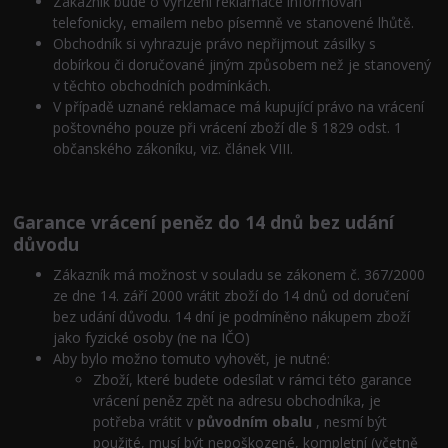
Zákazník bude o vyřízení reklamace informován
telefonicky, emailem nebo písemně ve stanovené lhůtě.
Obchodník si vyhrazuje právo nepřijmout zásilky s
dobírkou či doručované jiným způsobem než je stanovený
v těchto obchodních podmínkách.
V případě uznané reklamace má kupující právo na vrácení
poštovného pouze při vrácení zboží dle § 1829 odst. 1
občanského zákoníku, viz. článek VIII.
Garance vrácení peněz do 14 dnů bez udání
důvodu
Zákazník má možnost v souladu se zákonem č. 367/2000
ze dne 14. září 2000 vrátit zboží do 14 dnů od doručení
bez udání důvodu. 14 dní je podmíněno nákupem zboží
jako fyzické osoby (ne na IČO)
Aby bylo možno tomuto vyhovět, je nutné:
Zboží, které budete odesílat v rámci této garance
vrácení peněz zpět na adresu obchodníka, je
potřeba vrátit v
původním obalu
, nesmí být
použité, musí být nepoškozené, kompletní (včetně