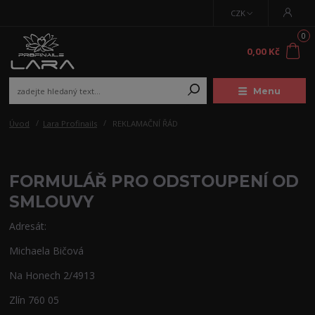
CZK
0
0,00 Kč
Menu
Úvod
Lara Profinails
REKLAMAČNÍ ŘÁD
FORMULÁŘ PRO ODSTOUPENÍ OD
SMLOUVY
Adresát:
Michaela Bičová
Na Honech 2/4913
Zlín 760 05