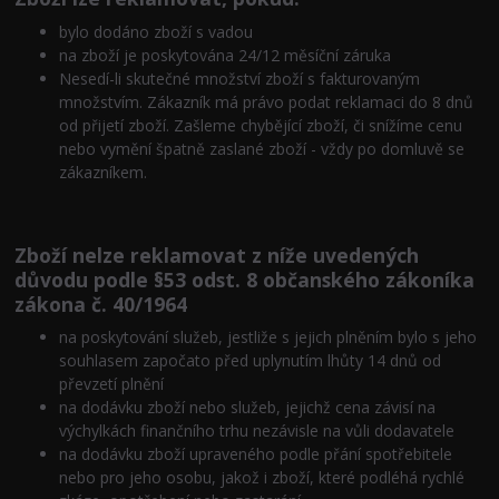
bylo dodáno zboží s vadou
na zboží je poskytována 24/12 měsíční záruka
Nesedí-li skutečné množství zboží s fakturovaným
množstvím. Zákazník má právo podat reklamaci do 8 dnů
od přijetí zboží. Zašleme chybějící zboží, či snížíme cenu
nebo vymění špatně zaslané zboží - vždy po domluvě se
zákazníkem.
Zboží nelze reklamovat z níže uvedených
důvodu podle §53 odst. 8 občanského zákoníka
zákona č. 40/1964
na poskytování služeb, jestliže s jejich plněním bylo s jeho
souhlasem započato před uplynutím lhůty 14 dnů od
převzetí plnění
na dodávku zboží nebo služeb, jejichž cena závisí na
výchylkách finančního trhu nezávisle na vůli dodavatele
na dodávku zboží upraveného podle přání spotřebitele
nebo pro jeho osobu, jakož i zboží, které podléhá rychlé