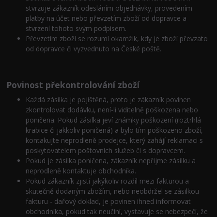
stvrzuje zákazník odesláním objednávky, provedením
platby na účet nebo převzetím zboží od dopravce a
stvrzení tohoto svým podpisem.
Převzetím zboží se rozumí okamžik, kdy je zboží převzato
od dopravce či vyzvednuto na České poště.
Povinost překontrolování zboží
Každá zásilka je pojištěná, proto je zákazník povinen
zkontrolovat dodávku, není-li viditelně poškozena nebo
poničena. Pokud zásilka jeví známky poškození (roztrhlá
krabice či jakkoliv poničená) a bylo tím poškozeno zboží,
kontakujte neprodleně prodejce, který zahájí reklamaci s
poskytovatelem poštovních služeb či s dopravcem.
Pokud je zásilka poničena, zákazník nepřijme zásilku a
neprodleně kontaktuje obchodníka.
Pokud zákazník zjistí jakýkoliv rozdíl mezi fakturou a
skutečně dodaným zbožím, nebo neobdržel se zásilkou
fakturu - dařový doklad, je povinen ihned informovat
obchodníka, pokud tak neučiní, vystavuje se nebezpečí, že