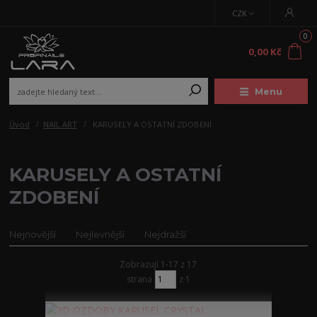
CZK
0
0,00 Kč
Menu
Úvod
NAIL ART
KARUSELY A OSTATNÍ ZDOBENÍ
KARUSELY A OSTATNÍ
ZDOBENÍ
Nejnovější
Nejlevnější
Nejdražší
Zobrazuji 1-17 z 17
strana
z 1