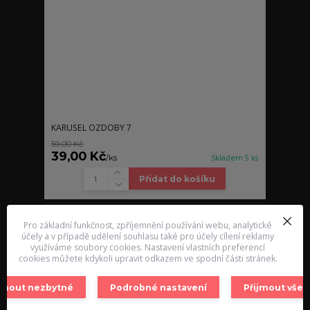
KARUSEL OZDOBY 7
59,00 Kč
39,00 Kč
/
ks
Skladem 5 ks
Přidat do košíku
Pro základní funkčnost, zpříjemnění používání webu, analytické
účely a v případě udělení souhlasu také pro účely cílení reklamy
využíváme soubory cookies. Nastavení vlastních preferencí
cookies můžete kdykoli upravit odkazem ve spodní části stránek.
ijmout nezbytné
Podrobné nastavení
Přijmout vše