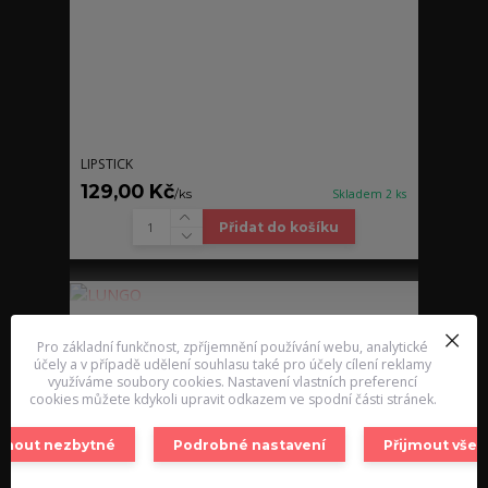
LIPSTICK
129,00 Kč
/
ks
Skladem 2 ks
Přidat do košíku
Pro základní funkčnost, zpříjemnění používání webu, analytické
účely a v případě udělení souhlasu také pro účely cílení reklamy
využíváme soubory cookies. Nastavení vlastních preferencí
cookies můžete kdykoli upravit odkazem ve spodní části stránek.
ijmout nezbytné
Podrobné nastavení
Přijmout vše