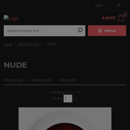
CZK
0
0,00 Kč
Menu
Úvod
BAREVNÉ GELY
NUDE
NUDE
Nejnovější
Nejlevnější
Nejdražší
Zobrazuji 1-13 z 13
strana
z 1