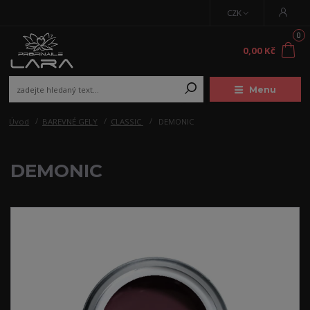
CZK
0
0,00 Kč
Menu
Úvod
BAREVNÉ GELY
CLASSIC
DEMONIC
DEMONIC