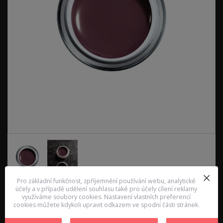
Pro základní funkčnost, zpříjemnění používání webu, analytické
účely a v případě udělení souhlasu také pro účely cílení reklamy
využíváme soubory cookies. Nastavení vlastních preferencí
EXCLUSIVE LINE
cookies můžete kdykoli upravit odkazem ve spodní části stránek.
- nádherná neonová barvička středně husté konzistence, - výborně se