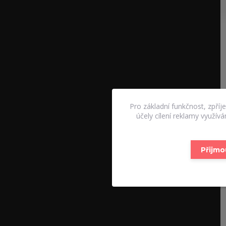
Pro základní funkčnost, zpříj
účely cílení reklamy využív
Přijmo