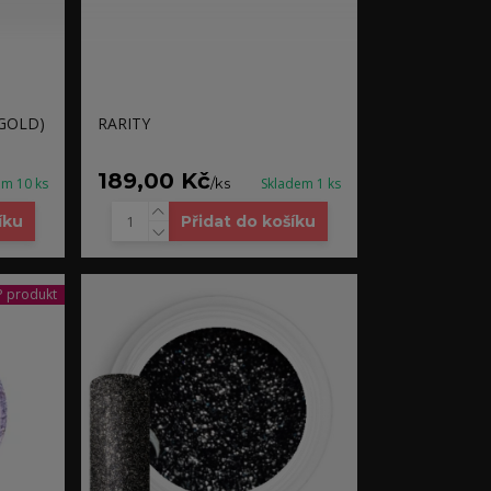
GOLD)
RARITY
189,00 Kč
em 10 ks
/
ks
Skladem 1 ks
íku
Přidat do košíku
 produkt