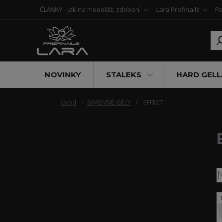
ČLÁNKY - jak na modeláž, zdobení
Lara Profinails
Fo
NOVINKY
STALEKS
HARD GELL
Úvod
BAREVNÉ GELY
EFFECT
1