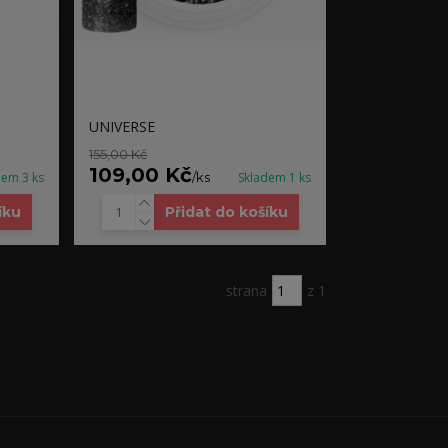
UNIVERSE
155,00 Kč
109,00 Kč
dem 3 ks
/
ks
Skladem 1 ks
íku
Přidat do košíku
strana
z 1