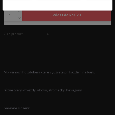
45,00 Kč
/
ks
Přidat do košíku
Číslo produktu:
6
Kompletní specifikace
Mix vánočního zdobení které využijete pri každém nail-artu
různé tvary - hvězdy, vločky, stromečky, hexagony
barevné složení: