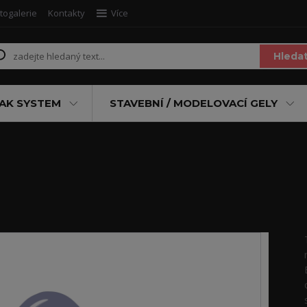
togalerie
Kontakty
Více
Hleda
AK SYSTEM
STAVEBNÍ / MODELOVACÍ GELY