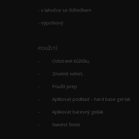
- v lahvičce se štětečkem
- výpotkový
POUŽITÍ:
- Odstranit kůžičku,
- Zmatnit nehet,
- Použít prep
- Aplikovat podklad – hard base gel lak
- Aplikovat barevný gellak
- Nanést finish