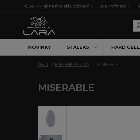
ČLÁNKY - jak na modeláž, zdobení
Lara Profinails
Fo
NOVINKY
STALEKS
HARD GELL
Úvod
BAREVNÉ GELLAKY
MISERABLE
MISERABLE