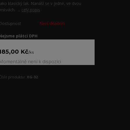
jako klasický lak. Nanáší se v jedné, ve dvou
vrstvách. ...
celý popis
Dostupnost
Není skladem
Nejsme plátci DPH
185,00 Kč
/
ks
Momentálně není k dispozici
Číslo produktu:
XG-32