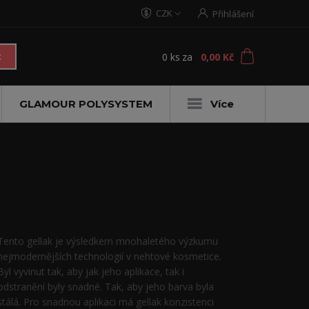
CZK
Přihlášení
0
ks
za
0,00 Kč
t
GLAMOUR POLYSYSTEM
Více
Tento gellak je výsledkem mnohaletého výzkumu
nejmodernějších technologií v nehtové kosmetice.
Byl vyvinut tak, aby jak jeho aplikace, tak i
odstranění byly snadné. Tak, aby jeho barva byla
stálá. Pro snadnou aplikaci má gellak konzistenci