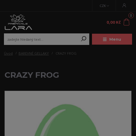
CZK
0
0,00 Kč
Menu
Úvod
BAREVNÉ GELLAKY
CRAZY FROG
CRAZY FROG