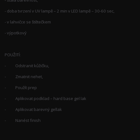
- doba tvrzení v UV lampě – 2 min v LED lampě – 30-60 sec,
- v lahvičce se štětečkem
- výpotkový
POUŽITÍ:
- Odstranit kůžičku,
- Zmatnit nehet,
- Použít prep
- Aplikovat podklad – hard base gel lak
- Aplikovat barevný gellak
- Nanést finish