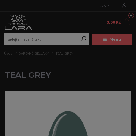
CZK
0
0,00 Kč
Menu
Úvod
BAREVNÉ GELLAKY
TEAL GREY
TEAL GREY