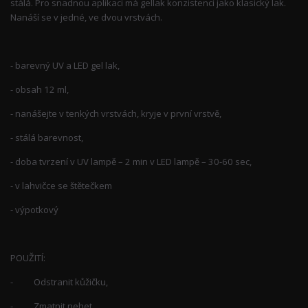
stálá. Pro snadnou aplikaci má gellak konzistenci jako klasický lak.
Nanáší se v jedné, ve dvou vrstvách.
- barevný UV a LED gel lak,
- obsah 12 ml,
- nanášejte v tenkých vrstvách, kryje v první vrstvě,
- stálá barevnost,
- doba tvrzení v UV lampě – 2 min v LED lampě – 30-60 sec,
- v lahvičce se štětečkem
- výpotkový
POUŽITÍ:
- Odstranit kůžičku,
- Zmatnit nehet,