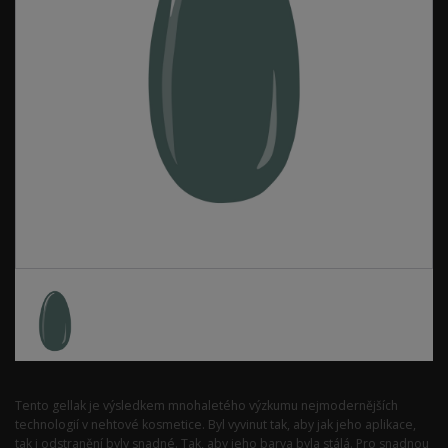
Tento gellak je výsledkem mnohaletého výzkumu nejmodernějších
technologií v nehtové kosmetice. Byl vyvinut tak, aby jak jeho aplikace,
tak i odstranění byly snadné. Tak, aby jeho barva byla stálá. Pro snadnou