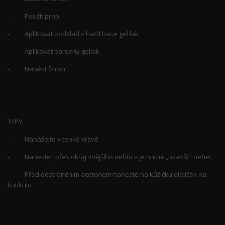
- Použít prep
- Aplikovat podklad – hard base gel lak
- Aplikovat barevný gellak
- Nanést finish
TYPY:
- Nanášejte v tenké vrsvě
- Naneste i přes okraj vnějšího nehtu – je nutné „uzavřít“ nehet
- Před odstraněním acetonem naneste na kůžičku olejíček na
kutikulu
Zboží zařazeno v kategoriích