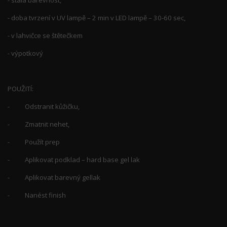
- doba tvrzení v UV lampě – 2 min v LED lampě – 30-60 sec,
- v lahvičce se štětečkem
- výpotkový
POUŽITÍ:
- Odstranit kůžičku,
- Zmatnit nehet,
- Použít prep
- Aplikovat podklad – hard base gel lak
- Aplikovat barevný gellak
- Nanést finish