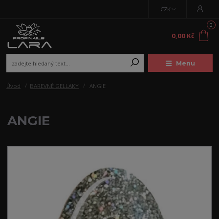
CZK
0
0,00 Kč
Menu
Úvod
BAREVNÉ GELLAKY
ANGIE
ANGIE