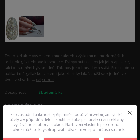
Tento gellak je výsledkem mnohaletého výzkumu nejmodernějších
technologií v nehtové kosmetice. Byl vyvinut tak, aby jak jeho aplikace,
tak i odstranění byly snadné. Tak, aby jeho barva byla stálá. Pro snadnou
aplikaci má gellak konzistenci jako klasický lak. Nanáší se v jedné, ve
dvou vrstvách. ...
celý popis
Dostupnost
Skladem 5 ks
Nejsme plátci DPH
Pro základní funkčnost, zpříjemnění používání webu, analytické
185,00 Kč
/
ks
účely a v případě udělení souhlasu také pro účely cílení reklamy
využíváme soubory cookies. Nastavení vlastních preferencí
cookies můžete kdykoli upravit odkazem ve spodní části stránek.
Přidat do košíku