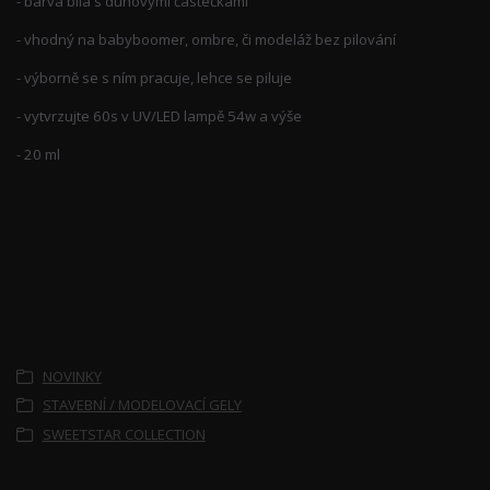
- barva bílá s duhovými částečkami
- vhodný na babyboomer, ombre, či modeláž bez pilování
- výborně se s ním pracuje, lehce se piluje
- vytvrzujte 60s v UV/LED lampě 54w a výše
- 20 ml
Zboží zařazeno v kategoriích
NOVINKY
STAVEBNÍ / MODELOVACÍ GELY
SWEETSTAR COLLECTION