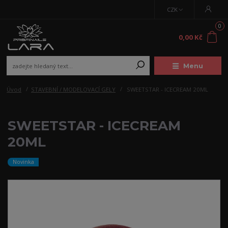
CZK
0
0,00 Kč
Menu
Úvod
STAVEBNÍ / MODELOVACÍ GELY
SWEETSTAR - ICECREAM 20ML
SWEETSTAR - ICECREAM
20ML
Novinka