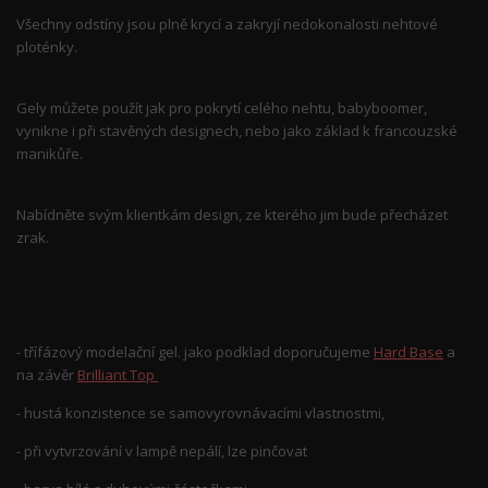
Všechny odstíny jsou plně krycí a zakryjí nedokonalosti nehtové
ploténky.
Gely můžete použít jak pro pokrytí celého nehtu, babyboomer,
vynikne i při stavěných designech, nebo jako základ k francouzské
manikůře.
Nabídněte svým klientkám design, ze kterého jim bude přecházet
zrak.
- třífázový modelační gel. jako podklad doporučujeme
Hard Base
a
na závěr
Brilliant Top
- hustá konzistence se samovyrovnávacími vlastnostmi,
- při vytvrzování v lampě nepálí, lze pinčovat