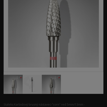
Staleks Karbidový brusný nástavec-"corn" red 5mm/13mm -