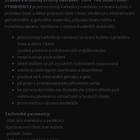
FT90B050/13
je jemnozrnný karbidový nástavec ve tvaru kužele o
průměru 5mm a délce pracovní části 13mm. Ideální pro odstraňování
gel-lakového a gelového materiálu, přípravu tvaru nehtu a
konečnou úpravu. Vyrobeno z vysoce kvalitních materiálů.
jemnozrnný karbidový nástavec ve tvaru kužele o průměru
5mm a délce 13mm
vysoká pevnost a odolnost vůči vnějším vlivům
nezpůsobuje pocit pálení
střed otáčení se při vysokých rychlostech neposouvá
odolává všem typům sterilizace a dezinfekce
používá se k odstranění gel-laku a gelu
při práci s problematickými přírodními nehty
ke zpracování trhlin na chodidlechk čištění oblasti pod
nehtovou ploténkou od nečistot a hrubých částic
pro konečnou úpravu modeláže
Technické parametry:
- účel: pro manikúru a pedikúru
- typ pracovní části: tvar kužele
- průměr: 5mm
- délka pracovní části: 13mm