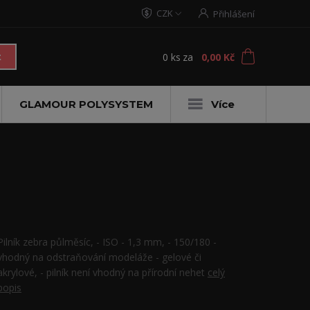
CZK
Přihlášení
0
ks
za
0,00 Kč
t
GLAMOUR POLYSYSTEM
Více
Pilník zebra půlměsíc, - ISO - 1,3 mm, - 150/180 -
vhodný na odstraňování modeláže - gelové či
akrylové, - pilník není vhodný na přírodní nehet
celý
popis