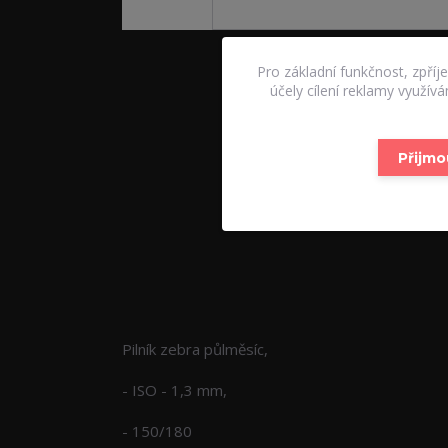
Pro základní funkčnost, zpříj
účely cílení reklamy využív
Přijmo
Kompletní specifikace
Pilník zebra půlměsíc,
- ISO - 1,3 mm,
- 150/180