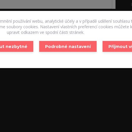
emnění používání webu, analytické účely a v případě udělení souhlasu 
áme soubory cookies. Nastavení vlastních preferencí cookies můžete k
upravit odkazem ve spodní části stránek.
ut nezbytné
Podrobné nastavení
Přijmout 