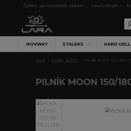
ČLÁNKY - jak na modeláž, zdobení
Lara Profinails
Fo
NOVINKY
STALEKS
HARD GELL
Úvod
PILNÍKY, BLOKY
PILNÍK MOON 150/180 EX
PILNÍK MOON 150/18