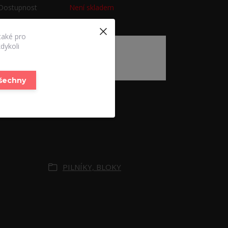
Dostupnost
Není skladem
Nejsme plátci DPH
také pro
dykoli
230,00 Kč
/
ks
Momentálně není k dispozici
všechny
Zboží zařazeno v
kategoriích
PILNÍKY, BLOKY