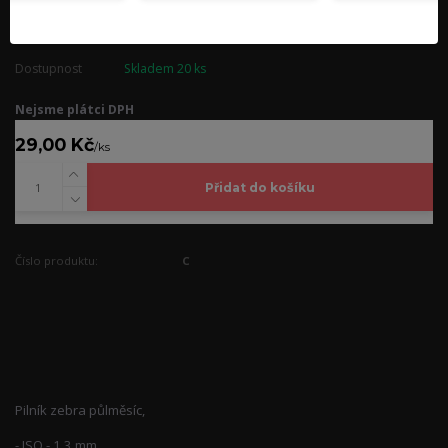
modeláže - gelové či akrylové, - pilník není vhodný na přírodní nehet -
pilník je hygienicky balený
celý popis
Dostupnost
Skladem 20 ks
Nejsme plátci DPH
29,00 Kč
/
ks
Přidat do košíku
Číslo produktu:
C
Kompletní specifikace
Pilník zebra půlměsíc,
- ISO - 1,3 mm,