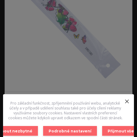
Pro základní funkčnost, zpříjemnění používání webu, analytické
účely a v případě udělení souhlasu také pro účely cílení reklamy
využíváme soubory cookies. Nastavení vlastních preferencí
cookies můžete kdykoli upravit odkazem ve spodní části stránek.
ijmout nezbytné
Podrobné nastavení
Přijmout vše
Pilník zebra půlměsíc, - ISO - 1,3 mm, - 100/180 - vhodný na odstraňování