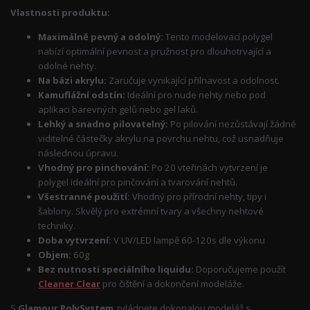
Vlastnosti produktu:
Maximálně pevný a odolný:
Tento modelovací polygel
nabízí optimální pevnost a pružnost pro dlouhotrvající a
odolné nehty.
Na bázi akrylu:
Zaručuje vynikající přilnavost a odolnost.
Kamuflážní odstín:
Ideální pro nude nehty nebo pod
aplikaci barevných gelů nebo gel laků.
Lehký a snadno pilovatelný:
Po pilování nezůstávají žádné
viditelné částečky akrylu na povrchu nehtu, což usnadňuje
následnou úpravu.
Vhodný pro pinchování:
Po 20 vteřinách vytvrzení je
polygel ideální pro pinčování a tvarování nehtů.
Všestranné použití:
Vhodný pro přírodní nehty, tipy i
šablony. Skvělý pro extrémní tvary a všechny nehtové
techniky.
Doba vytvrzení:
V UV/LED lampě 60-120s dle výkonu
Objem:
60g
Bez nutnosti speciálního liquidu:
Doporučujeme použít
Cleaner Clear
pro čištění a dokončení modeláže.
S
Glamour PolySystem
zvládnete dokonalou modeláž s