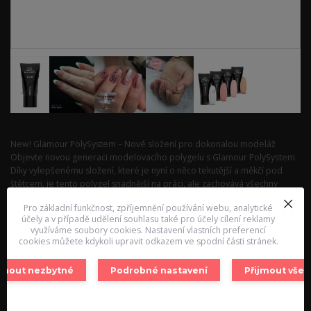
New! Glamour PolySystem – Nové složení pro dokonalou modeláž
Objevte novou generaci modelovacího polygelu s Glamour PolySystem.
Díky vylepšenému složení, které je nyní o něco tekutější a měkčí pod
štětcem, je tento polygel snadnější na práci, ale zachovává všechny
původní vlastnosti, včetně vynikají...
celý popis
Pro základní funkčnost, zpříjemnění používání webu, analytické
účely a v případě udělení souhlasu také pro účely cílení reklamy
Dostupnost
Skladem 13 ks
využíváme soubory cookies. Nastavení vlastních preferencí
cookies můžete kdykoli upravit odkazem ve spodní části stránek.
Cena před
749,00 Kč
slevou
ijmout nezbytné
Podrobné nastavení
Přijmout vše
Nejsme plátci DPH