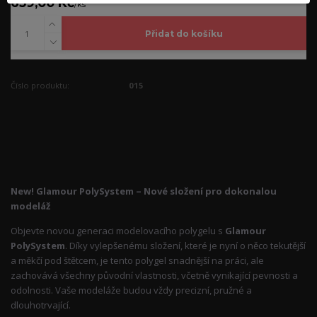
659,00 Kč
/
ks
Přidat do košíku
Číslo produktu:
015
Kompletní specifikace
New! Glamour PolySystem – Nové složení pro dokonalou
modeláž
Objevte novou generaci modelovacího polygelu s
Glamour
PolySystem
. Díky vylepšenému složení, které je nyní o něco tekutější
a měkčí pod štětcem, je tento polygel snadnější na práci, ale
zachovává všechny původní vlastnosti, včetně vynikající pevnosti a
odolnosti. Vaše modeláže budou vždy precizní, pružné a
dlouhotrvající.