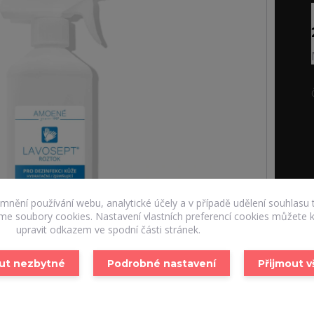
emnění používání webu, analytické účely a v případě udělení souhlasu 
áme soubory cookies. Nastavení vlastních preferencí cookies můžete k
upravit odkazem ve spodní části stránek.
ut nezbytné
Podrobné nastavení
Přijmout 