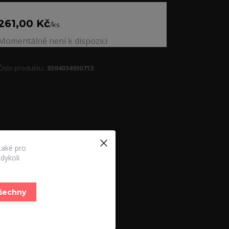
261,00 Kč
/
ks
Momentálně není k dispozici
Číslo produktu:
8594034930713
také pro
dykoli
všechny