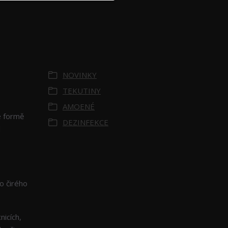
Zboží zařazeno v
kategoriích
NOVINKY
TEKUTINY
AMOENÉ
e formě
DEZINFEKCE
l
o čirého
icích,