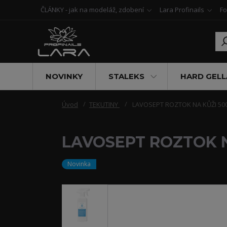
ČLÁNKY - jak na modeláž, zdobení
Lara Profinails
Fo
NOVINKY
STALEKS
HARD GELL
Úvod
TEKUTINY
LAVOSEPT ROZTOK NA KŮŽI 50
LAVOSEPT ROZTOK 
Novinka