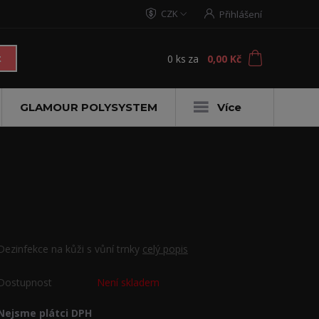
CZK
Přihlášení
0
ks
za
0,00 Kč
t
GLAMOUR POLYSYSTEM
Více
Dezinfekce na kůži s vůní trnky
celý popis
Dostupnost
Není skladem
Nejsme plátci DPH