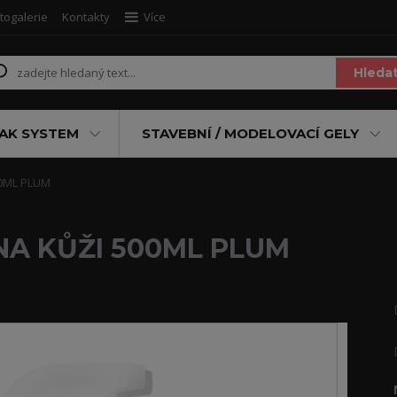
togalerie
Kontakty
Více
Hleda
AK SYSTEM
STAVEBNÍ / MODELOVACÍ GELY
0ML PLUM
NA KŮŽI 500ML PLUM