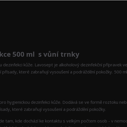
kce 500 ml s vůní trnky
u dezinfekci kůže. Lavosept je alkoholový dezinfekční přípravek v
ní přísady, které zabraňují vysoušení a podráždění pokožky. 500 m
pro hygienickou dezinfekci kůže. Dodává se ve formě roztoku neb
přísady, které zabraňují vysoušení a podráždění pokožky.
de tam, kde dochází ke kontaktu s velkým počtem osob - v nemocn