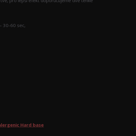
rstvě, pro lepší efekt doporučujeme dvě tenké
– 30-60 sec,
lergenic Hard base