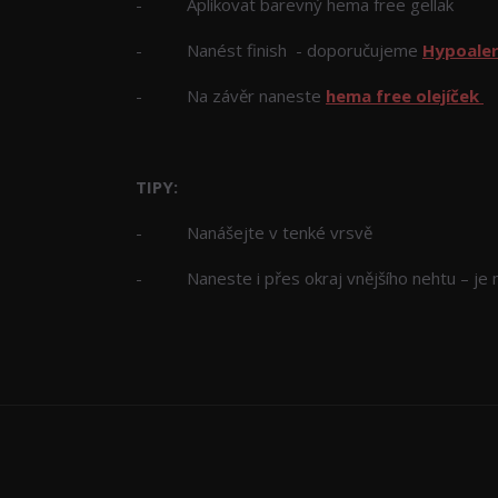
- Aplikovat barevný hema free gellak
- Nanést finish - doporučujeme
Hypoaler
- Na závěr naneste
hema free olejíček
TIPY:
- Nanášejte v tenké vrsvě
- Naneste i přes okraj vnějšího nehtu – je n