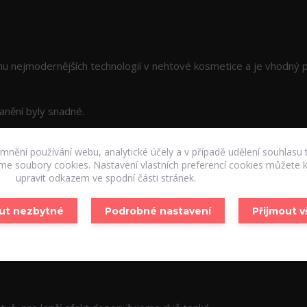
u nejmodernějších technologií v nehtové kosmetice a je vhodný 
ranění byly snadné.
aci má gellak konzistenci jako klasický lak.
emnění používání webu, analytické účely a v případě udělení souhlasu 
áme soubory cookies. Nastavení vlastních preferencí cookies můžete k
h.
upravit odkazem ve spodní části stránek.
ut nezbytné
Podrobné nastavení
Přijmout 
e