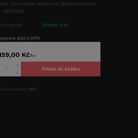
stálá. Pro snadnou aplikaci má gellak konzistenci
j...
celý popis
Dostupnost
Skladem 8 ks
Nejsme plátci DPH
159,00 Kč
/
ks
Přidat do košíku
Číslo produktu:
HF1