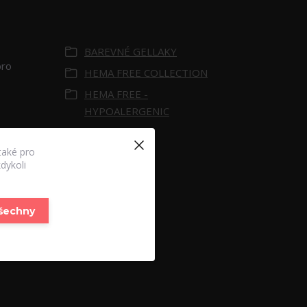
Zboží zařazeno v
kategoriích
BAREVNÉ GELLAKY
pro
HEMA FREE COLLECTION
HEMA FREE -
HYPOALERGENIC
také pro
dykoli
všechny