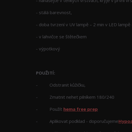
- nanášejte v tenkých vrstvách, kryje v první v
- stálá barevnost,
- doba tvrzení v UV lampě – 2 min v LED lampě 
- v lahvičce se štětečkem
- výpotkový
POUŽITÍ:
- Odstranit kůžičku,
- Zmatnit nehet pilníkem 180/240
- Použít
hema free prep
- Aplikovat podklad - doporučujeme
Hypoa