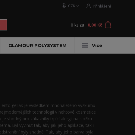
CZK
Přihlášení
0
ks
za
0,00 Kč
t
GLAMOUR POLYSYSTEM
Více
Tento gellak je výsledkem mnohaletého výzkumu
nejmodernějších technologií v nehtové kosmetice
a je vhodný pro zákazníky trpící alergií na složku
hema. Byl vyvinut tak, aby jak jeho aplikace, tak i
odstranění byly snadné. Tak, aby jeho barva byla