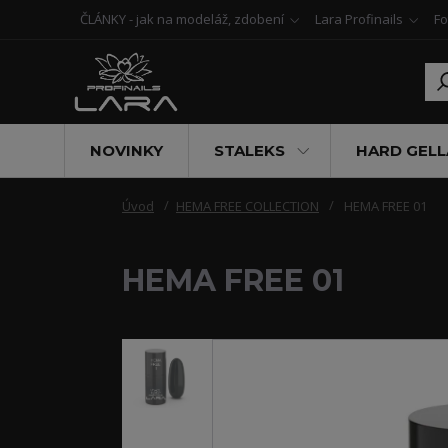
ČLÁNKY - jak na modeláž, zdobení
Lara Profinails
Fo
NOVINKY
STALEKS
HARD GELL
Úvod
HEMA FREE COLLECTION
HEMA FREE 01
HEMA FREE 01