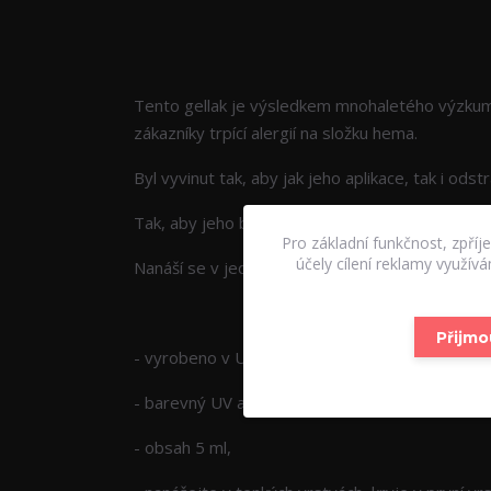
Kompletní specifikace
Tento gellak je výsledkem mnohaletého výzkum
zákazníky trpící alergií na složku hema.
Byl vyvinut tak, aby jak jeho aplikace, tak i odst
Tak, aby jeho barva byla stálá. Pro snadnou aplik
Pro základní funkčnost, zpříj
účely cílení reklamy využív
Nanáší se v jedné, max ve dvou tenkých vrstvác
Přijmo
- vyrobeno v USA,
- barevný UV a LED gel lak bez složky hema fre
- obsah 5 ml,