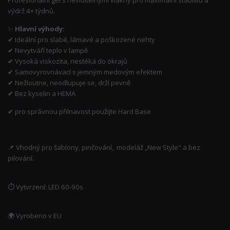
výdrž 4+ týdnů.
✨
Hlavní výhody:
✔ Ideální pro slabé, lámavé a poškozené nehty
✔ Nevytváří teplo v lampě
✔ Vysoká viskozita, nestéká do okrajů
✔ Samovyrovnávací s jemným medovým efektem
✔ Nežloutne, neodlupuje se, drží pevně
✔ Bez kyselin a HEMA
✔ pro správnou přilnavost použijte Hard Base
📌 Vhodný pro šablony, pinčování, modeláž „New Style" a bez
pilování.
⏱ Vytvrzení: LED 60-90s
🌍 Vyrobeno v EU