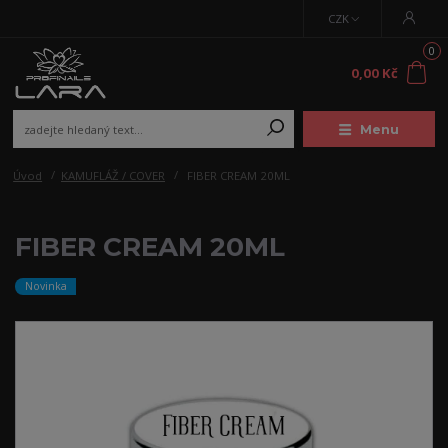
CZK
0
0,00 Kč
Menu
Úvod
KAMUFLÁŽ / COVER
FIBER CREAM 20ML
FIBER CREAM 20ML
Novinka