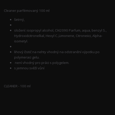
Cleaner parfémovaný 100 ml
šetrný,
složení: isopropyl alcohol, Cl42090 Parfum, aqua, benzyl S.,
Hydroxidcitronellial, Hexyl C.,Limonene, Citroneiici, Alpha-
isometyl.
lihový čistič na nehty vhodný na odstranění výpotku po
polymeraci gelu.
není vhodný pro práci s polygelem.
s jemnou svěží vůní
CLEANER - 100 ml
Zboží zařazeno v kategoriích