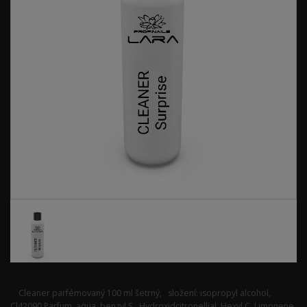
Cleaner parfémovaný 100 ml šetrný, složení: isopropyl alcohol,
Cl42090 Parfum, aqua, benzyl S., Hydroxidcitronellial, Hexyl C.,Limonene,