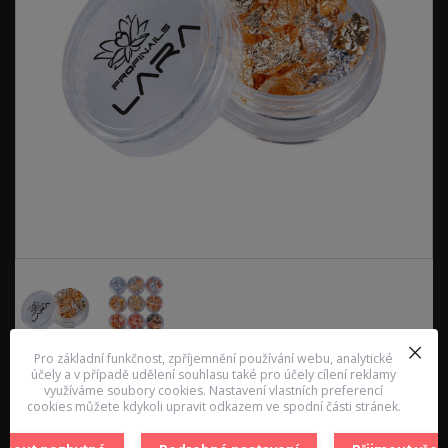
Pro základní funkčnost, zpříjemnění používání webu, analytické
účely a v případě udělení souhlasu také pro účely cílení reklamy
využíváme soubory cookies. Nastavení vlastních preferencí
Aluminiová tenká fólie, která dodá vašemu nail artu jedinečný vzhled
cookies můžete kdykoli upravit odkazem ve spodní části stránek.
použití : ustřihněte si libovolný tvar a velikost a aplikujte do výpotku
barvy pod lesk. barva flakes : stříbrná a zlatá
celý popis