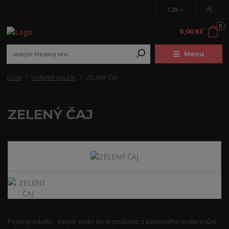
CZK
0
0,00 Kč
Menu
Úvod
VOŇAVÝ SALÓN
ZELENÝ ČAJ
ZELENÝ ČAJ
Popis produktu Vonné vosky do aromalamp z palmového vosku s vůní