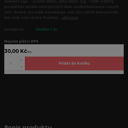
zeleného čaje průměr 60mm, výška 20mm 22g - 100% rostlinný
produkt bez obsahu nebezpečných látek- snadná kombinace různých
vůní- vhodné i pro malé aromalampy- voní i bez zahřátí (kam položíte
tam voní)- ruční výroba Používejt...
celý popis
Dostupnost
Skladem 1 ks
Nejsme plátci DPH
30,00 Kč
/
ks
Přidat do košíku
Kompletní specifikace
Popis produktu