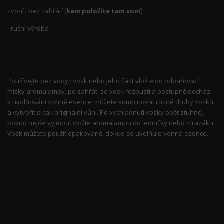
- voní i bez zahřátí (
kam položíte tam voní
)
- ruční výroba
Používejte bez vody : vosk nebo jeho část vložte do odpařovací
misky aromalampy, po zahřátí se vosk rozpustí a postupně dochází
k uvolňování vonné esence, můžete kombinovat různé druhy vosků
a vytvořit si tak originální vůni. Po vychladnutí vosky opět ztuhne,
pokud nejde vyjmout vložte aromalampu do ledničky nebo mrazáku.
Vosk můžete použít opakovaně, dokud se uvolňuje vonná esence.