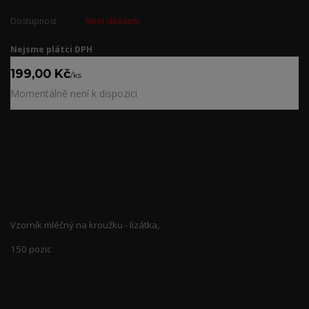
Dostupnost
Není skladem
Nejsme plátci DPH
199,00 Kč
/
ks
Momentálně není k dispozici
Kompletní specifikace
Vzorník mléčný na kroužku - lízátka,
150 pozic
Zboží zařazeno v kategoriích