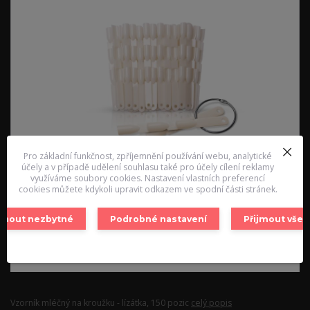
Pro základní funkčnost, zpříjemnění používání webu, analytické
účely a v případě udělení souhlasu také pro účely cílení reklamy
využíváme soubory cookies. Nastavení vlastních preferencí
cookies můžete kdykoli upravit odkazem ve spodní části stránek.
ijmout nezbytné
Podrobné nastavení
Přijmout vše
Vzorník mléčný na kroužku - lízátka, 150 pozic
celý popis