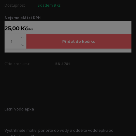
Dostupnost
Skladem 9 ks
Nejsme plátci DPH
25,00 Kč
/
ks
Přidat do košíku
Číslo produktu:
BN-1781
Kompletní specifikace
Letní vodolepka
Vystřihněte motiv, ponořte do vody a oddělte vodolepku od