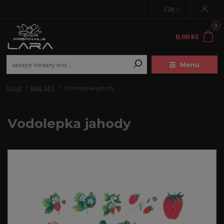
CZK
0
0,00 Kč
Menu
Úvod
NAIL ART
Vodolepka jahody
Vodolepka jahody