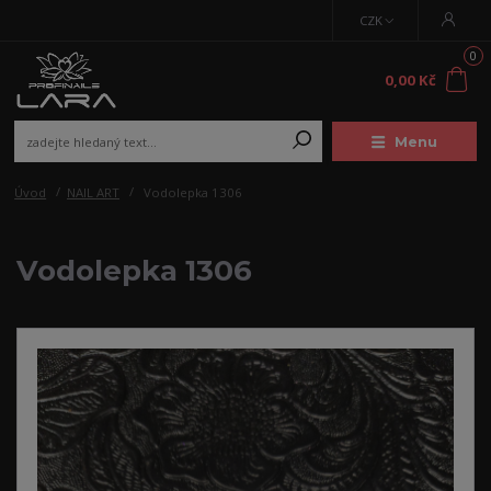
CZK
0
0,00 Kč
Menu
Úvod
NAIL ART
Vodolepka 1306
Vodolepka 1306