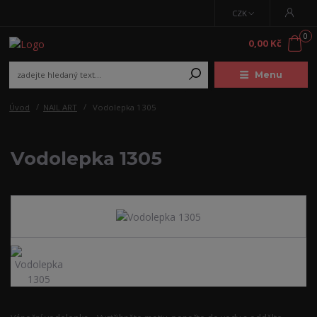
CZK
0
0,00 Kč
Menu
Úvod
NAIL ART
Vodolepka 1305
Vodolepka 1305