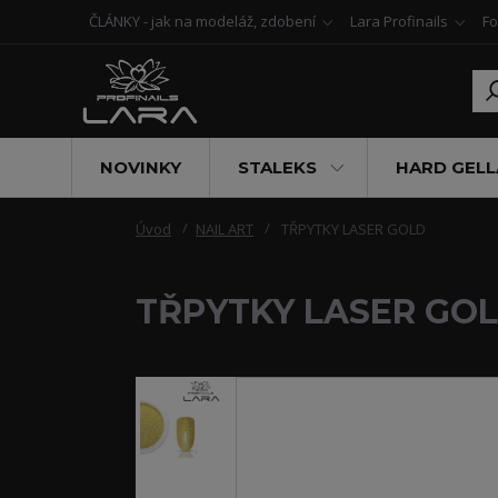
ČLÁNKY - jak na modeláž, zdobení
Lara Profinails
Fo
NOVINKY
STALEKS
HARD GELL
Úvod
NAIL ART
TŘPYTKY LASER GOLD
TŘPYTKY LASER GO