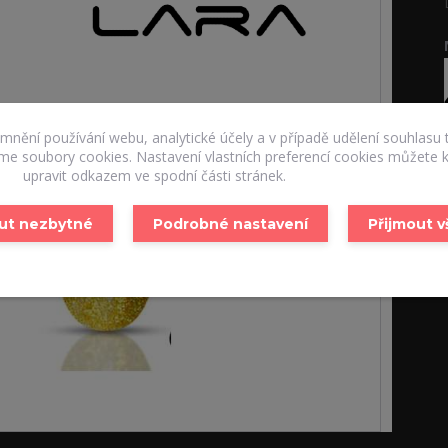
emnění používání webu, analytické účely a v případě udělení souhlasu 
áme soubory cookies. Nastavení vlastních preferencí cookies můžete k
upravit odkazem ve spodní části stránek.
ut nezbytné
Podrobné nastavení
Přijmout 