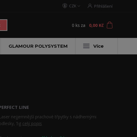
CZK
Přihlášení
0
ks
za
0,00 Kč
t
GLAMOUR POLYSYSTEM
Více
PERFECT LINE
Laser nejjemnější prachové třpytky s nádhernými
odlesky, 5g
celý popis