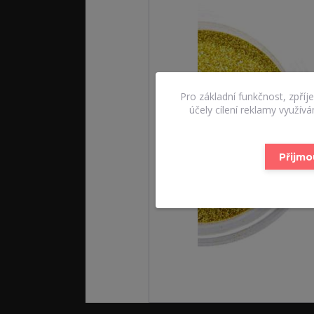
Pro základní funkčnost, zpříj
účely cílení reklamy využív
Přijmo