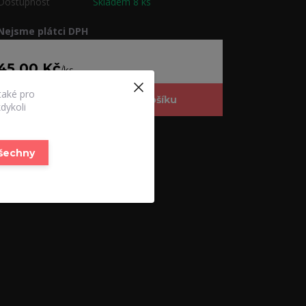
Dostupnost
Skladem 8 ks
Nejsme plátci DPH
45,00 Kč
/
ks
také pro
Přidat do košíku
dykoli
Číslo produktu:
02
všechny