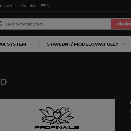
togalerie
Kontakty
Více
Hleda
AK SYSTEM
STAVEBNÍ / MODELOVACÍ GELY
LD