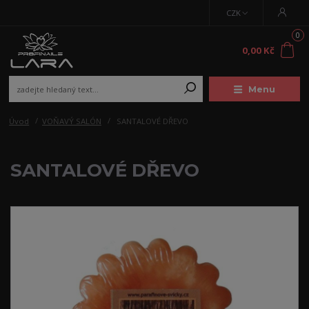
CZK
0
0,00 Kč
Menu
Úvod
VOŇAVÝ SALÓN
SANTALOVÉ DŘEVO
SANTALOVÉ DŘEVO