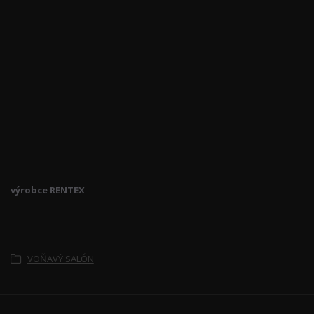
výrobce RENTEX
Zboží zařazeno v kategoriích
VOŇAVÝ SALÓN