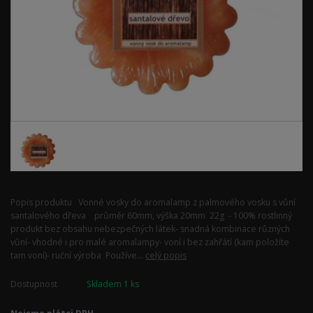
Popis produktu Vonné vosky do aromalamp z palmového vosku s vůní
santalového dřeva průměr 60mm, výška 20mm 22g - 100% rostlinný
produkt bez obsahu nebezpečných látek- snadná kombinace různých
vůní- vhodné i pro malé aromalampy- voní i bez zahřátí (kam položíte
tam voní)- ruční výroba Používe...
celý popis
Dostupnost
Skladem 1 ks