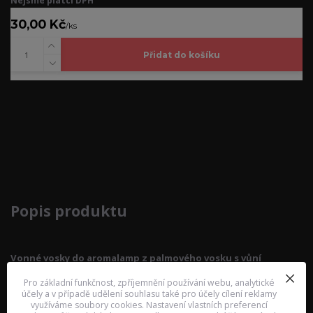
Nejsme plátci DPH
30,00 Kč
/
ks
Přidat do košíku
Kompletní specifikace
Popis produktu
Vonné vosky do aromalamp z palmového vosku s vůní
santalového dřeva
Pro základní funkčnost, zpříjemnění používání webu, analytické
účely a v případě udělení souhlasu také pro účely cílení reklamy
využíváme soubory cookies. Nastavení vlastních preferencí