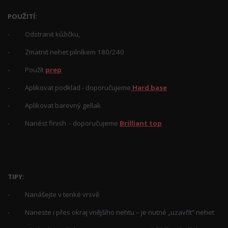
POUŽITÍ:
- Odstranit kůžičku,
- Zmatnit nehet pilníkem 180/240
- Použít
prep
- Aplikovat podklad - doporučujeme
Hard base
- Aplikovat barevný gellak
- Nanést finish - doporučujeme
Brilliant top
TIPY:
- Nanášejte v tenké vrsvě
- Naneste i přes okraj vnějšího nehtu – je nutné „uzavřít“ nehet