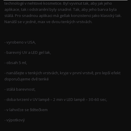
technologií v nehtové kosmetice. Byl vyvinut tak, aby jak jeho
aplikace, tak i odstranění byly snadné. Tak, aby jeho barva byla
stálá. Pro snadnou aplikaci má gellak konzistenci jako klasický lak.
Nanáší se v jedné, max ve dvou tenkých vrstvách.
- vyrobeno v USA,
- barevný UV a LED gel lak,
- obsah 5 ml,
- nanášejte v tenkých vrstvách, kryje v první vrstvě, pro lepší efekt
doporučujeme dvě tenké
- stálá barevnost,
- doba tvrzení v UV lampě – 2 min v LED lampě – 30-60 sec,
- v lahvičce se štětečkem
- výpotkový