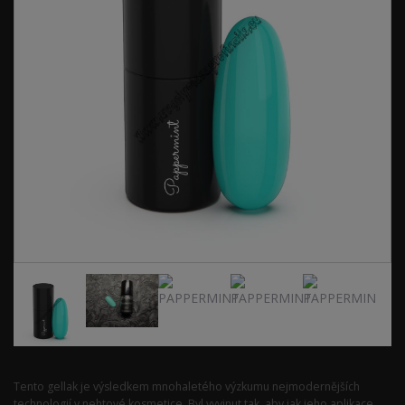
Tento gellak je výsledkem mnohaletého výzkumu nejmodernějších
technologií v nehtové kosmetice. Byl vyvinut tak, aby jak jeho aplikace,