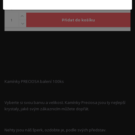
95,00 Kč
/
ks
Přidat do košíku
Kompletní specifikace
Kamínky PRECIOSA balení 100ks
Vyberte si svou barvu a velikost. Kamínky Preciosa jsou ty nejlepší
krystaly, jaké svým zákaznicím můžete dopřát.
Nehty jsou náš šperk, ozdobte je, podle svých představ.