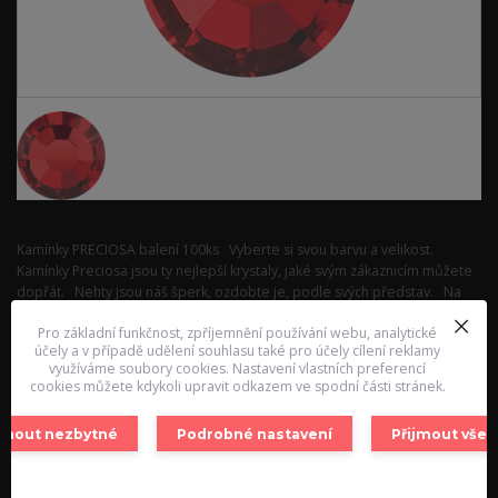
Kamínky PRECIOSA balení 100ks Vyberte si svou barvu a velikost.
Kamínky Preciosa jsou ty nejlepší krystaly, jaké svým zákaznicím můžete
dopřát. Nehty jsou náš šperk, ozdobte je, podle svých představ. Na
výběr nělikok barevných variant a velikostí. Dopřejte si dávku luxusu.
Pro základní funkčnost, zpříjemnění používání webu, analytické
celý popis
účely a v případě udělení souhlasu také pro účely cílení reklamy
využíváme soubory cookies. Nastavení vlastních preferencí
Dostupnost
Skladem 1 ks
cookies můžete kdykoli upravit odkazem ve spodní části stránek.
Nejsme plátci DPH
ijmout nezbytné
Podrobné nastavení
Přijmout vše
95,00 Kč
/
ks