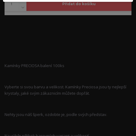
Přidat do košíku
Kompletní specifikace
Kamínky PRECIOSA balení 100ks
Vyberte si svou barvu a velikost. Kamínky Preciosa jsou ty nejlepší
krystaly, jaké svým zákaznicím můžete dopřát.
Nehty jsou náš šperk, ozdobte je, podle svých představ.
Na výběr nělikok barevných variant a velikostí.