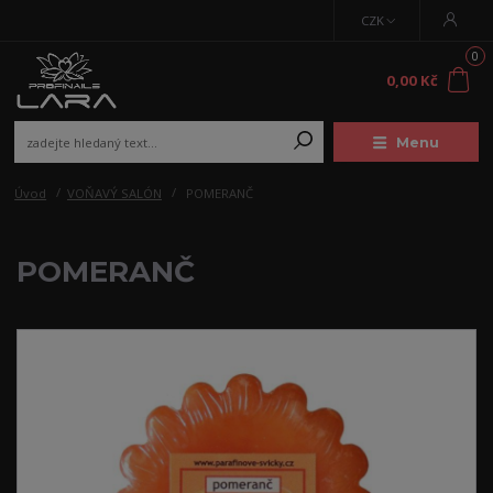
CZK
0
0,00 Kč
Menu
Úvod
VOŇAVÝ SALÓN
POMERANČ
POMERANČ