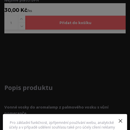
Nejsme plátci DPH
30,00 Kč
/
ks
Přidat do košíku
Kompletní specifikace
Popis produktu
Vonné vosky do aromalamp z palmového vosku s vůní
pomeranče
Pro základní funkčnost, zpříjemnění používání webu, analytické
účely a v případě udělení souhlasu také pro účely cílení reklamy