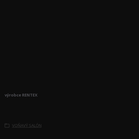
výrobce RENTEX
Zboží zařazeno v kategoriích
VOŇAVÝ SALÓN