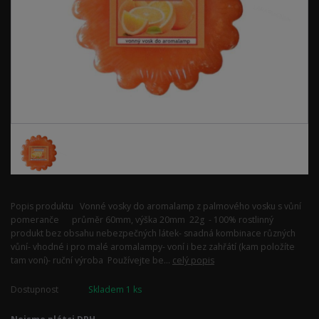
Popis produktu Vonné vosky do aromalamp z palmového vosku s vůní
pomeranče průměr 60mm, výška 20mm 22g - 100% rostlinný
produkt bez obsahu nebezpečných látek- snadná kombinace různých
vůní- vhodné i pro malé aromalampy- voní i bez zahřátí (kam položíte
tam voní)- ruční výroba Používejte be...
celý popis
Dostupnost
Skladem 1 ks