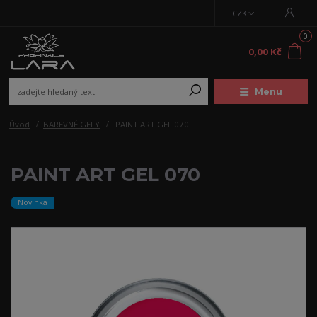
CZK
0
0,00 Kč
Menu
Úvod
BAREVNÉ GELY
PAINT ART GEL 070
PAINT ART GEL 070
Novinka