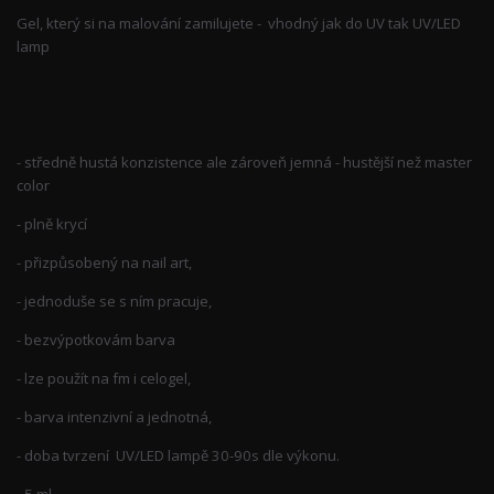
Gel, který si na malování zamilujete - vhodný jak do UV tak UV/LED
lamp
- středně hustá konzistence ale zároveň jemná - hustější než master
color
- plně krycí
- přizpůsobený na nail art,
- jednoduše se s ním pracuje,
- bezvýpotkovám barva
- lze použít na fm i celogel,
- barva intenzivní a jednotná,
- doba tvrzení UV/LED lampě 30-90s dle výkonu.