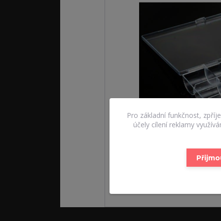
Pro základní funkčnost, zpříj
účely cílení reklamy využív
Přijmo