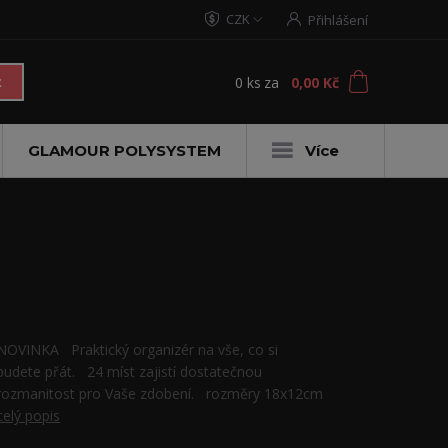
CZK
Přihlášení
0
ks
za
0,00 Kč
t
GLAMOUR POLYSYSTEM
Více
NOVINKA Praktický organizér na vše, co si
budete přát. 24 míst zajistí dostatečnou
rozmanitost pro Vaše zdobení. rozměry 18x12cm
celý popis