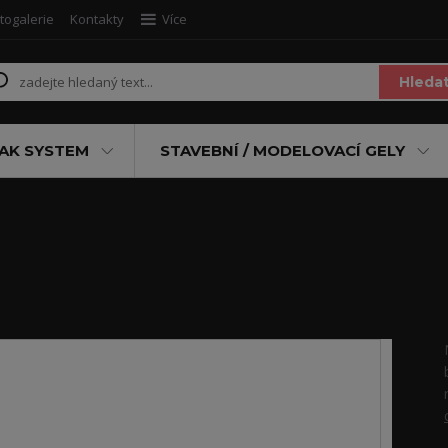
togalerie
Kontakty
Více
Hleda
AK SYSTEM
STAVEBNÍ / MODELOVACÍ GELY