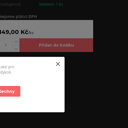
Dostupnost
Skladem 1 ks
Nejsme plátci DPH
149,00 Kč
/
ks
Přidat do košíku
Číslo produktu:
19-FF366
také pro
dykoli
všechny