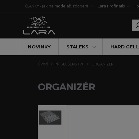
ČLÁNKY - jak na modeláž, zdobení
Lara Profinails
Fo
NOVINKY
STALEKS
HARD GELL
Úvod
PŘÍSLUŠENSTVÍ
ORGANIZÉR
ORGANIZÉR