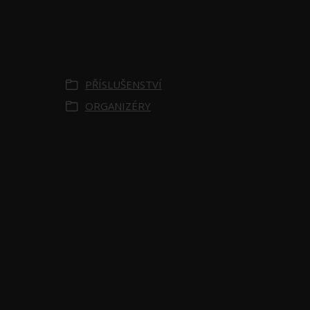
Zboží zařazeno v
kategoriích
PŘÍSLUŠENSTVÍ
ORGANIZÉRY