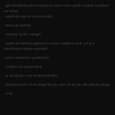
- gel středně husté konzistence, která Vám zaručí snadné nanášení
na nehet,
- výtečně kryje už v první vrstvě,
- barva je stabilní,
- vhodný na fm i celogel,
- nutno promíchat, pigment se může usadit na dně, což je u
pastelových barev normální
- barva intenzivní a jednotná,
- snadno se zpracovává,
- je skvělý pro one stroke techniku,
- doba tvrzení v 36 W lampě 90 sec, LED 30-60 sec dle výkonu lampy
- 5 ml.
Zboží zařazeno v kategoriích