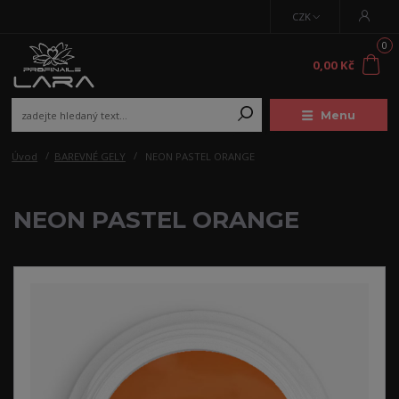
CZK
0
0,00 Kč
Menu
Úvod
BAREVNÉ GELY
NEON PASTEL ORANGE
NEON PASTEL ORANGE