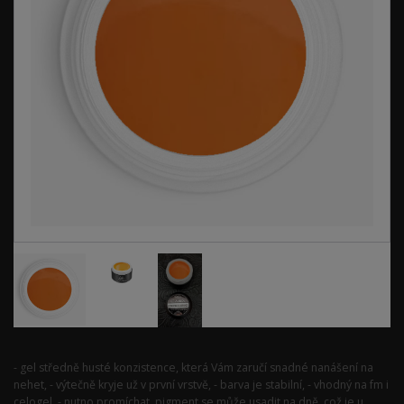
- gel středně husté konzistence, která Vám zaručí snadné nanášení na
nehet, - výtečně kryje už v první vrstvě, - barva je stabilní, - vhodný na fm i
celogel, - nutno promíchat, pigment se může usadit na dně, což je u