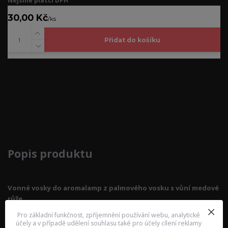
Nejsme plátci DPH
30,00 Kč
/
ks
Přidat do košíku
Kompletní specifikace
Popis produktu
Vonné vosky do aromalamp z palmového vosku s vůní medové
růže
Pro základní funkčnost, zpříjemnění používání webu, analytické
účely a v případě udělení souhlasu také pro účely cílení reklamy