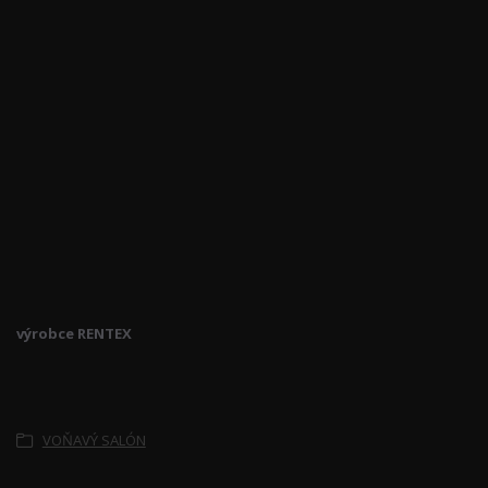
výrobce RENTEX
Zboží zařazeno v kategoriích
VOŇAVÝ SALÓN