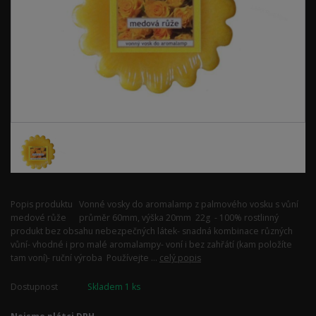
Popis produktu Vonné vosky do aromalamp z palmového vosku s vůní
medové růže průměr 60mm, výška 20mm 22g - 100% rostlinný
produkt bez obsahu nebezpečných látek- snadná kombinace různých
vůní- vhodné i pro malé aromalampy- voní i bez zahřátí (kam položíte
tam voní)- ruční výroba Používejte ...
celý popis
Dostupnost
Skladem 1 ks