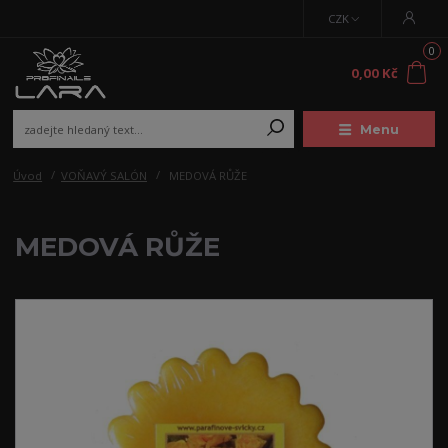
CZK
0
0,00 Kč
Menu
Úvod
VOŇAVÝ SALÓN
MEDOVÁ RŮŽE
MEDOVÁ RŮŽE