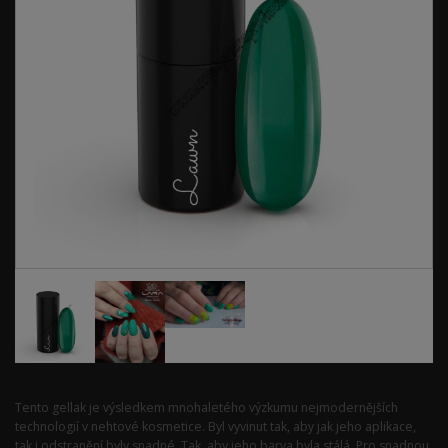
Tento gellak je výsledkem mnohaletého výzkumu nejmodernějších
technologií v nehtové kosmetice. Byl vyvinut tak, aby jak jeho aplikace,
tak i odstranění byly snadné. Tak, aby jeho barva byla stálá. Pro snadnou