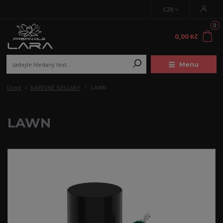
CZK
0
0,00 Kč
Menu
Úvod
BAREVNÉ GELLAKY
LAWN
LAWN