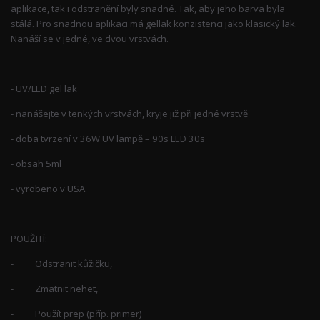
aplikace, tak i odstranění byly snadné. Tak, aby jeho barva byla
stálá. Pro snadnou aplikaci má gellak konzistenci jako klasický lak.
Nanáší se v jedné, ve dvou vrstvách.
- UV/LED gel lak
- nanášejte v tenkých vrstvách, kryje již při jedné vrstvě
- doba tvrzení v 36W UV lampě – 90s LED 30s
- obsah 5ml
- vyrobeno v USA
POUŽITÍ:
- Odstranit kůžičku,
- Zmatnit nehet,
- Použít prep (příp. primer)