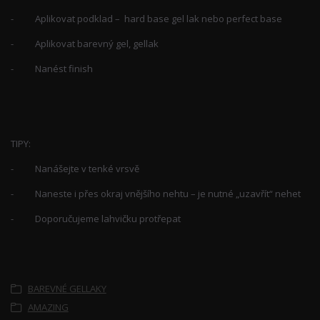
- Aplikovat podklad – hard base gel lak nebo perfect base
- Aplikovat barevný gel, gellak
- Nanést finish
TIPY:
- Nanášejte v tenké vrsvě
- Naneste i přes okraj vnějšího nehtu – je nutné „uzavřít“ nehet
- Doporučujeme lahvičku protřepat
Zboží zařazeno v kategoriích
BAREVNÉ GELLAKY
AMAZING