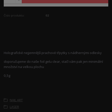
Číslo produktu:
02
Kompletní specifikace
Holografické nejjemnější prachové třpytky s nádhernými odlesky
doporučujeme do naše foil gelu clear, stačí vám pak jen minimální
množství na velkou plochu
0,5g
Zboží zařazeno v kategoriích
NAIL ART
LASER