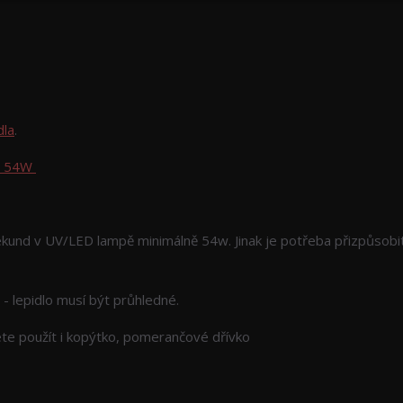
dla
.
ě 54W
ekund v UV/LED lampě minimálně 54w. Jinak je potřeba přizpůsobi
 - lepidlo musí být průhledné.
žete použít i kopýtko, pomerančové dřívko