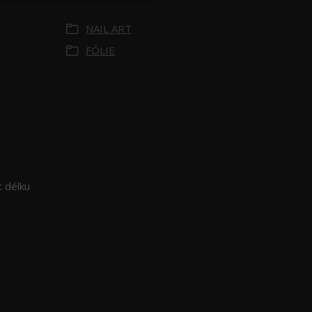
kategoriích
NAIL ART
FÓLIE
t délku