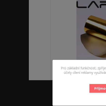
Pro základní funkčnost, zpříj
účely cílení reklamy využív
Přijmo