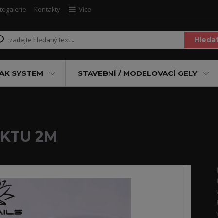
togalerie
Kontakty
Více
Hleda
AK SYSTEM
STAVEBNÍ / MODELOVACÍ GELY
EKTU 2M