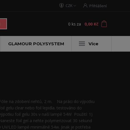
CZK
Přihlášení
0
ks
za
0,00 Kč
t
GLAMOUR POLYSYSTEM
Více
Fólie na zdobení nehtů, 2 m. Na práci do výpotku
foil gelu clear nebo foil lepidla. testováno do
výpotku foil gelu 30s v naší lampě 54W Použití: 1)
Naneste foil gel a nehte polymerizovat 30 sekund
v UV/LED lampě minimálně 54w. Jinak je potřeba