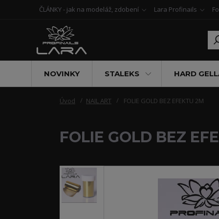
ČLÁNKY - jak na modeláž, zdobení
Lara Profinails
Fo
NOVINKY
STALEKS
HARD GELL
Úvod
NAIL ART
FOLIE GOLD BEZ EFEKTU 2M
FOLIE GOLD BEZ EF