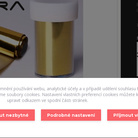
emnění používání webu, analytické účely a v případě udělení souhlasu 
áme soubory cookies. Nastavení vlastních preferencí cookies můžete k
upravit odkazem ve spodní části stránek.
ut nezbytné
Podrobné nastavení
Přijmout 