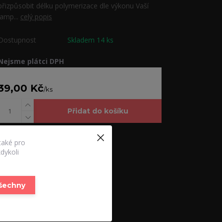
přizpůsobit délku polymerizace dle výkonu Vaší
lamp...
celý popis
Dostupnost
Skladem 14 ks
Nejsme plátci DPH
39,00 Kč
/
ks
Přidat do košíku
také pro
dykoli
všechny
Zboží zařazeno v