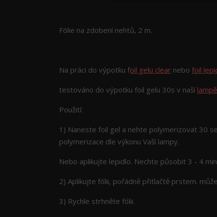
Kompletní specifikace
Fólie na zdobení nehtů, 2 m.
Na práci do výpotku f
oil gelu clear
nebo
foil lepi
testováno do výpotku foil gelu 30s v naší
lamp
Použití:
1) Naneste foil gel a nehte polymerizovat 30 s
polymerizace dle výkonu Vaší lampy.
Nebo aplikujte lepidlo. Nechte působit 3 - 4 min
2) Aplikujte fólii, pořádně přitlačtě prstem. mů
3) Rychle strhněte fólii.