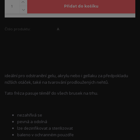
Přidat do košíku
Číslo produktu:
A
Kompletní specifikace
ideální pro odstranění gelu, akrylu nebo i gellaku za předpokladu
nižších otáček, také na tvarování prodloužených nehtů.
Tato fréza pasuje téměř do všech brusek na trhu.
nezahřívá se
pevná a odolná
lze dezinfikovat a sterilizovat
baleno v ochranném pouzdře