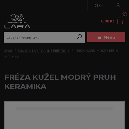
CZK
0
0,00 Kč
Menu
Úvod
BRUSKY, LAMPY A JINÉ PŘÍSTROJE
FRÉZA KUŽEL MODRÝ PRUH
KERAMIKA
FRÉZA KUŽEL MODRÝ PRUH
KERAMIKA