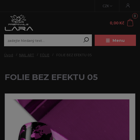
CZK
0
0,00 Kč
Menu
Úvod
NAIL ART
FÓLIE
FOLIE BEZ EFEKTU 05
FOLIE BEZ EFEKTU 05