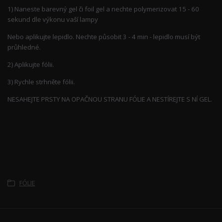
1) Naneste barevný gel či foil gel a nechte polymerizovat 15 - 60
sekund dle výkonu vaší lampy
Nebo aplikujte lepidlo. Nechte působit 3 - 4 min - lepidlo musí být
průhledné.
2) Aplikujte fólii.
3) Rychle strhněte fólii.
NESAHEJTE PRSTY NA OPAČNOU STRANU FÓLIE A NESTÍREJTE S NÍ GEL.
Zboží zařazeno v kategoriích
FÓLIE