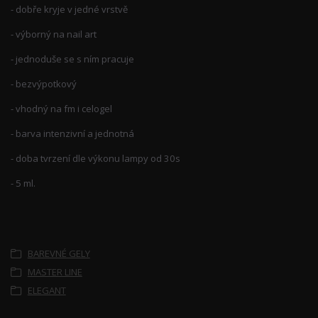
- dobře kryje v jedné vrstvě
- výborný na nail art
- jednoduše se s ním pracuje
- bezvýpotkový
- vhodný na fm i celogel
- barva intenzivní a jednotná
- doba tvrzení dle výkonu lampy od 30s
- 5 ml.
Zboží zařazeno v kategoriích
BAREVNÉ GELY
MASTER LINE
ELEGANT