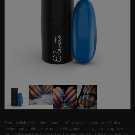
Tento gellak je výsledkem mnohaletého výzkumu nejmodernějších
technologií v nehtové kosmetice. Byl vyvinut tak, aby jak jeho aplikace,
tak i odstranění byly snadné. Tak, aby jeho barva byla stálá. Pro snadnou