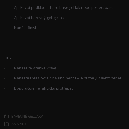
- Aplikovat podklad – hard base gel lak nebo perfect base
- Aplikovat barevný gel, gellak
- Nanést finish
TIPY:
- Nanášejte v tenké vrsvě
- Naneste i přes okraj vnějšího nehtu – je nutné „uzavřít“ nehet
- Doporučujeme lahvičku protřepat
Zboží zařazeno v kategoriích
BAREVNÉ GELLAKY
AMAZING