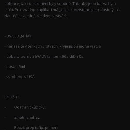
aplikace, tak i odstranění byly snadné. Tak, aby jeho barva byla
stálá. Pro snadnou aplikaci má gellak konzistenci jako klasický lak.
Nanáší se v jedné, ve dvou vrstvách.
- UV/LED gel lak
- nanášejte v tenkých vrstvách, kryje již při jedné vrstvě
- doba tvrzení v 36W UV lampě – 90s LED 30s
- obsah 5ml
- vyrobeno v USA
POUŽITÍ:
- Odstranit kůžičku,
- Zmatnit nehet,
- Použít prep (příp. primer)