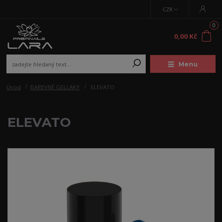
CZK
0
0,00 Kč
Menu
Úvod
BAREVNÉ GELLAKY
ELEVATO
ELEVATO