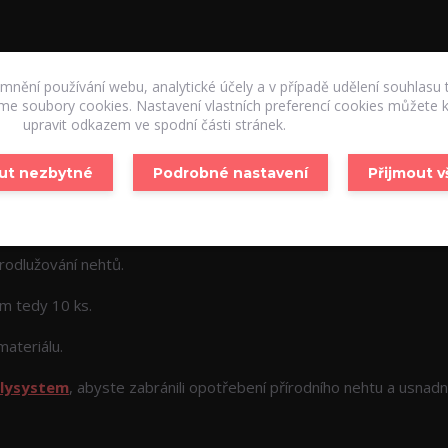
emnění používání webu, analytické účely a v případě udělení souhlasu 
áme soubory cookies. Nastavení vlastních preferencí cookies můžete k
upravit odkazem ve spodní části stránek.
ut nezbytné
Podrobné nastavení
Přijmout 
a dosah ruky.
prodlužování nehtů.
em tedy 10 ks.
ateriálu.
lysystem
, abyste zabránili opotřebení přírodního nehtu a usnadni