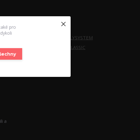
Zboží zařazeno v
kategoriích
také pro
dykoli
GLAMOUR POLYSYSTEM
DUAL TIPY + CLASSIC
všechny
li a