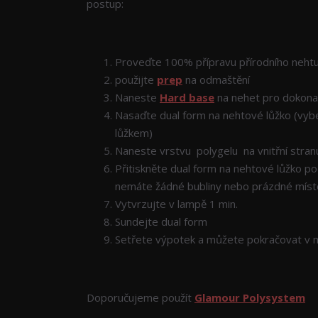
postup:
Proveďte 100% přípravu přírodního neht
použijte
prep
na odmaštění
Naneste
Hard base
na nehet pro dokonalé
Nasaďte dual form na nehtové lůžko (vybe
lůžkem)
Naneste vrstvu polygelu na vnitřní stran
Přitiskněte dual form na nehtové lůžko p
nemáte žádné bubliny nebo prázdné míst
Vytvrzujte v lampě 1 min.
Sundejte dual form
Setřete výpotek a můžete pokračovat v mod
Doporučujeme použít
Glamour Polysystem