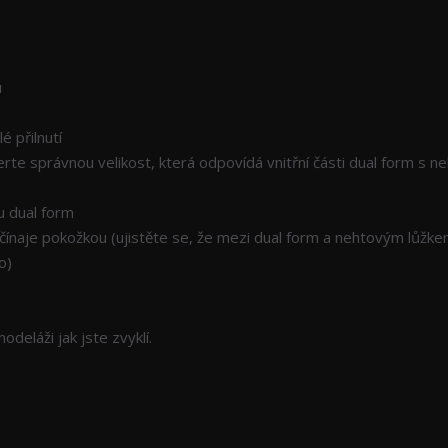
u
 přilnutí
rte správnou velikost, která odpovídá vnitřní části dual form s 
u dual form
očínaje pokožkou (ujistěte se, že mezi dual form a nehtovým lůžk
o)
eláži jak jste zvyklí.