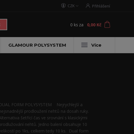
CZK
Přihlášení
0
ks
za
0,00 Kč
t
GLAMOUR POLYSYSTEM
Více
DUAL FORM POLYSYSTEM Nejrychlejší a
nejsnadnější prodloužení nehtů na dosah ruky.
Alternativa šetřící čas ve srovnání s klasickými
prodlužování nehtů. Jedno balení obsahuje 10
velikostí po 1ks, celkem tedy 10 ks. Dual form