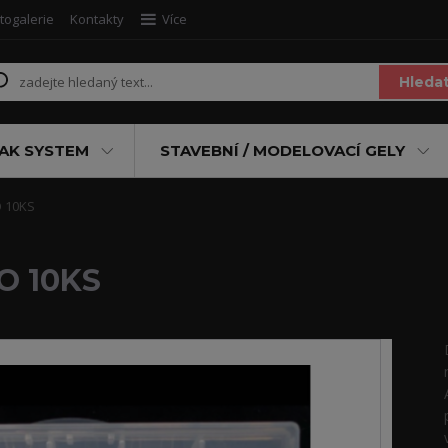
togalerie
Kontakty
Více
Hleda
AK SYSTEM
STAVEBNÍ / MODELOVACÍ GELY
 10KS
O 10KS