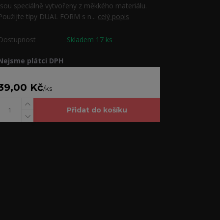
jsou speciálně vytvořeny z měkkého materiálu.
Použijte tipy DUAL FORM s n...
celý popis
Dostupnost
Skladem 17 ks
Nejsme plátci DPH
39,00 Kč
/
ks
Přidat do košíku