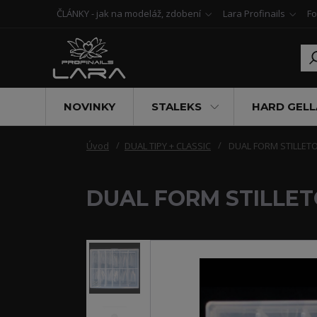
ČLÁNKY - jak na modeláž, zdobení
Lara Profinails
Fo
NOVINKY
STALEKS
HARD GELL
Úvod
DUAL TIPY + CLASSIC
DUAL FORM STILLETO
DUAL FORM STILLET