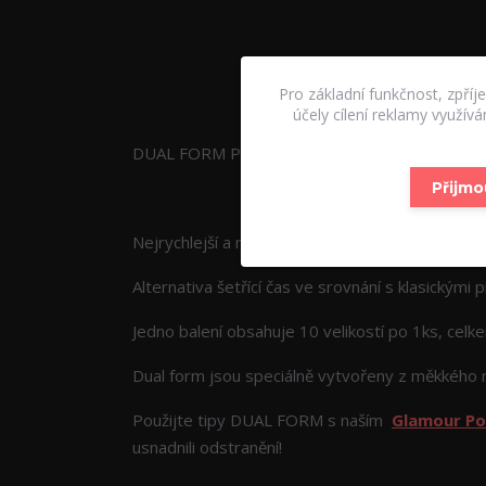
Pro základní funkčnost, zpříj
Kompletní specifikace
účely cílení reklamy využív
DUAL FORM POLYSYSTEM
Přijmo
Nejrychlejší a nejsnadnější prodloužení nehtů n
Alternativa šetřící čas ve srovnání s klasickými 
Jedno balení obsahuje 10 velikostí po 1ks, celk
Dual form jsou speciálně vytvořeny z měkkého m
Použijte tipy DUAL FORM s naším
Glamour Po
usnadnili odstranění!