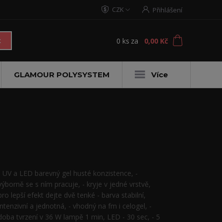
CZK
Přihlášení
0
ks
za
0,00 Kč
t
GLAMOUR POLYSYSTEM
Více
- UV a LED barevný gel husté konzistence, -
výborně se s ním pracuje, - kryje v jedné vrstvě,
pro lepší efekt dejte dvě tenké - barva stabilní,
intenzivní a jednotná, - vhodný na fm i celogel, -
doba tvrzení v 36 W lampě 1 min, LED - 30 sec, - 5