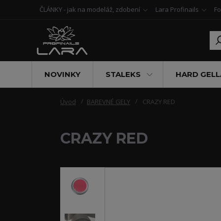
ČLÁNKY - jak na modeláž, zdobení
Lara Profinails
Fo
NOVINKY
STALEKS
HARD GELL
Úvod
BAREVNÉ GELY
CRAZY RED
CRAZY RED