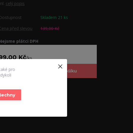
ml.
celý popis
Dostupnost
Skladem 21 ks
Cena před slevou
139,00 Kč
Nejsme plátci DPH
99,00 Kč
/
ks
také pro
Přidat do košíku
dykoli
Číslo produktu:
FG 35
všechny