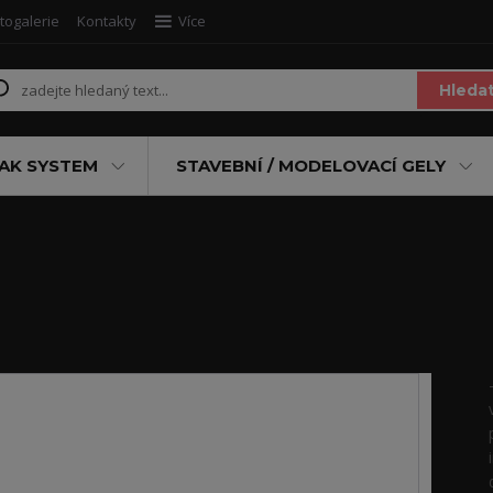
togalerie
Kontakty
Více
Hleda
AK SYSTEM
STAVEBNÍ / MODELOVACÍ GELY