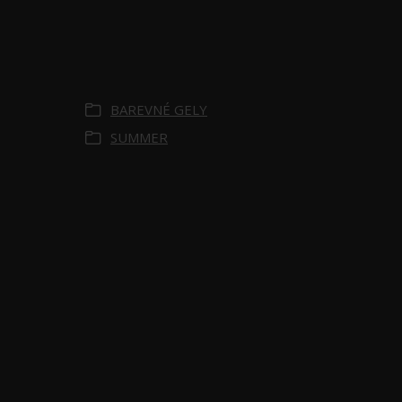
Zboží zařazeno v
kategoriích
BAREVNÉ GELY
SUMMER