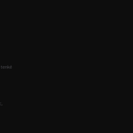
ě tenké
c,