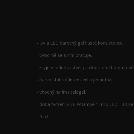
Kompletní specifikace
- UV a LED barevný gel husté konzistence,
- výborně se s ním pracuje,
- kryje v jedné vrstvě, pro lepší efekt dejte dv
- barva stabilní, intenzivní a jednotná,
- vhodný na fm i celogel,
- doba tvrzení v 36 W lampě 1 min, LED - 30 se
- 5 ml.