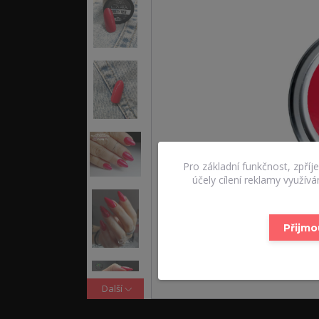
Pro základní funkčnost, zpříj
účely cílení reklamy využív
Přijmo
Další