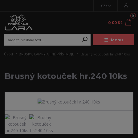
CZK
0
0,00 Kč
Menu
Úvod
BRUSKY, LAMPY A JINÉ PŘÍSTROJE
Brusný kotouček hr.240 10ks
Brusný kotouček hr.240 10ks