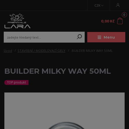
CZK
0
0,00 Kč
Menu
Úvod
STAVEBNÍ / MODELOVACÍ GELY
BUILDER MILKY WAY 50ML
BUILDER MILKY WAY 50ML
TOP produkt