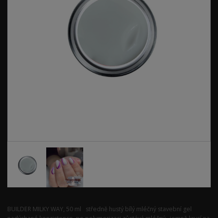
BUILDER MILKY WAY, 50 ml středně hustý bílý mléčný stavební gel