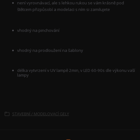
není vyrovnávací, ale s lehkou rukou se vám krásně pod
štětcem přizpůsobí a modelaci s ním si zamilujete
vhodný na pinchování
vhodný na prodloužení na šablony
délka vytvrzení v UV lampě 2min, v LED 60-90s dle výkonu vaší
lampy
Zboží zařazeno v kategoriích
STAVEBNÍ / MODELOVACÍ GELY